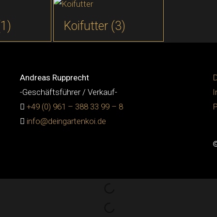
(1)
Koifutter
(3)
Andreas Rupprecht
D
-Geschäftsführer / Verkauf-
+49 (0) 961 – 388 33 99 – 8
P
info@deingartenkoi.de
©