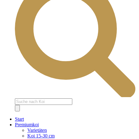
Products
search
Start
Premiumkoi
Varietäten
Koi 15-30 cm