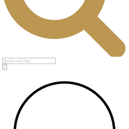
Products
search