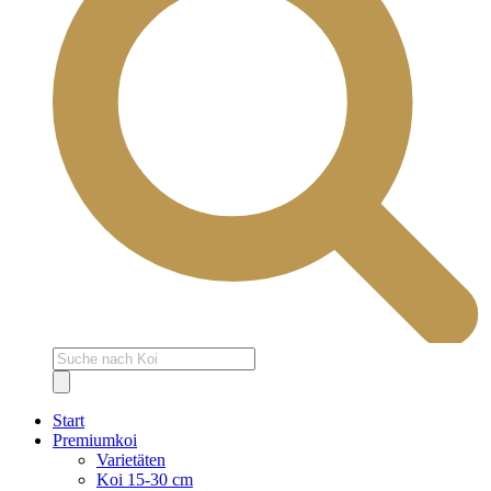
Products
search
Start
Premiumkoi
Varietäten
Koi 15-30 cm