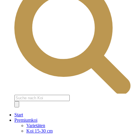
Products
search
Start
Premiumkoi
Varietäten
Koi 15-30 cm