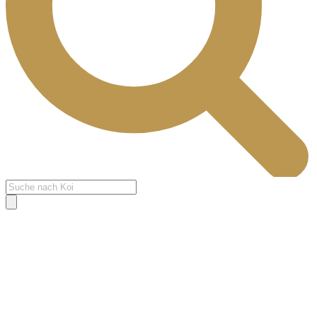
Products
search