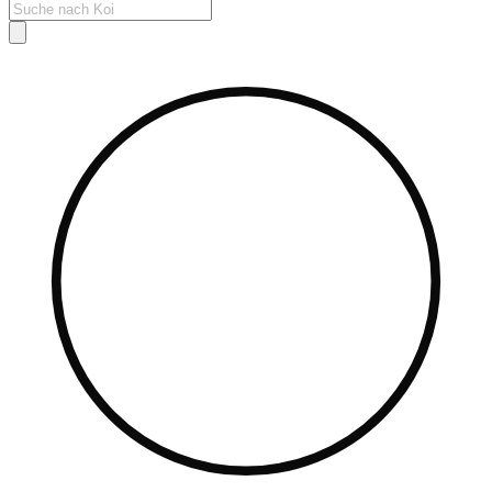
Products
search