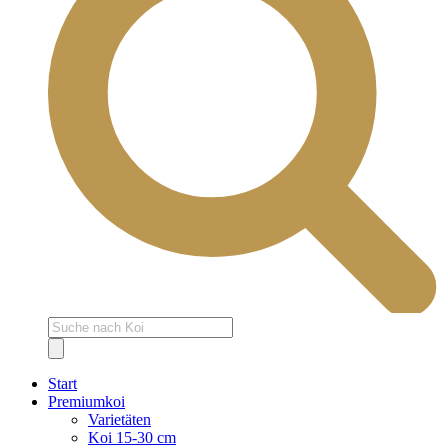
Products
search
Start
Premiumkoi
Varietäten
Koi 15-30 cm