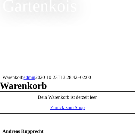
Gartenkois
Ein schöner Untertitel lorem ipsum.
Warenkorb
admin
2020-10-23T13:28:42+02:00
Warenkorb
Dein Warenkorb ist derzeit leer.
Zurück zum Shop
Andreas Rupprecht