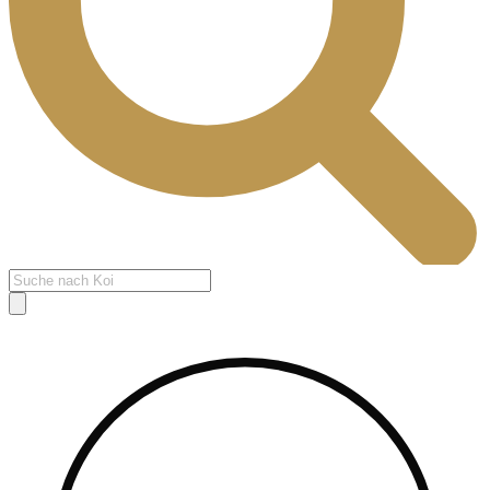
Products
search