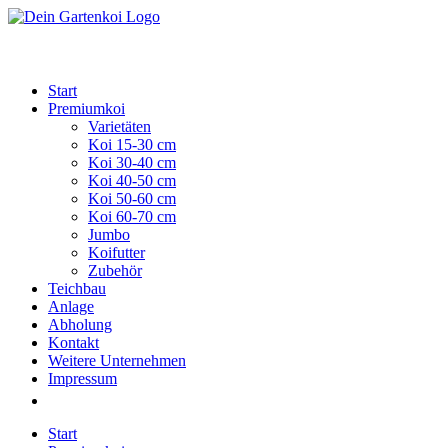
Zum
Inhalt
springen
Start
Premiumkoi
Varietäten
Koi 15-30 cm
Koi 30-40 cm
Koi 40-50 cm
Koi 50-60 cm
Koi 60-70 cm
Jumbo
Koifutter
Zubehör
Teichbau
Anlage
Abholung
Kontakt
Weitere Unternehmen
Impressum
Start