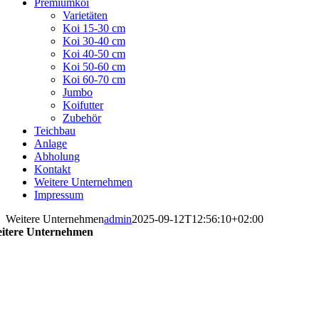
Premiumkoi
Varietäten
Koi 15-30 cm
Koi 30-40 cm
Koi 40-50 cm
Koi 50-60 cm
Koi 60-70 cm
Jumbo
Koifutter
Zubehör
Teichbau
Anlage
Abholung
Kontakt
Weitere Unternehmen
Impressum
Weitere Unternehmen
admin
2025-09-12T12:56:10+02:00
itere Unternehmen