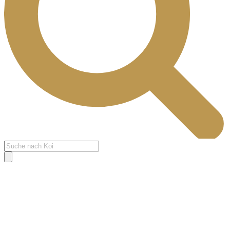
Products
search