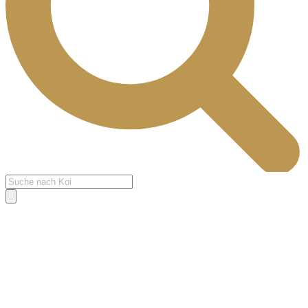
Products
search