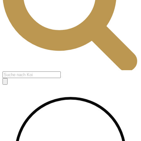
Products
search