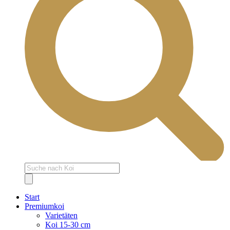
Products
search
Start
Premiumkoi
Varietäten
Koi 15-30 cm