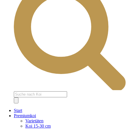
Products
search
Start
Premiumkoi
Varietäten
Koi 15-30 cm