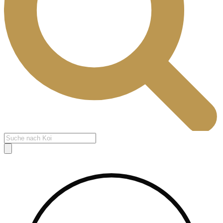
Products
search