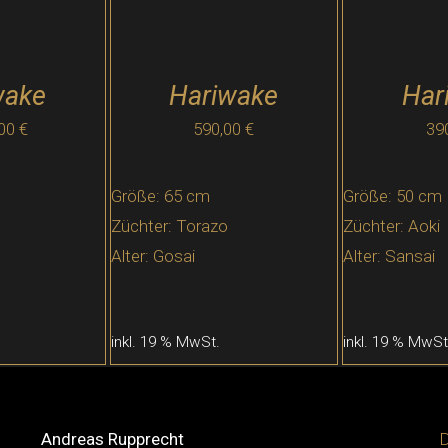
wake
Hariwake
Har
,00
€
590,00
€
39
Größe: 65 cm
Größe: 50 cm
Züchter: Torazo
Züchter: Aoki
Alter: Gosai
Alter: Sansai
inkl. 19 % MwSt.
inkl. 19 % MwSt
Andreas Rupprecht
D