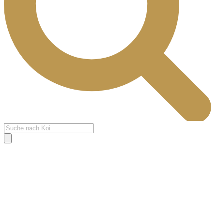
Products
search