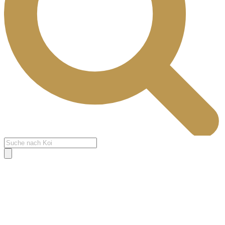
Products
search