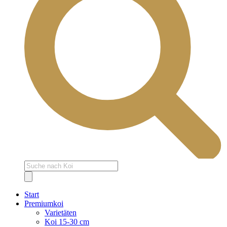
Products
search
Start
Premiumkoi
Varietäten
Koi 15-30 cm