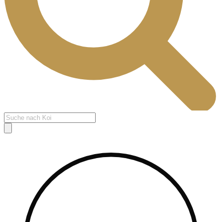
Products
search