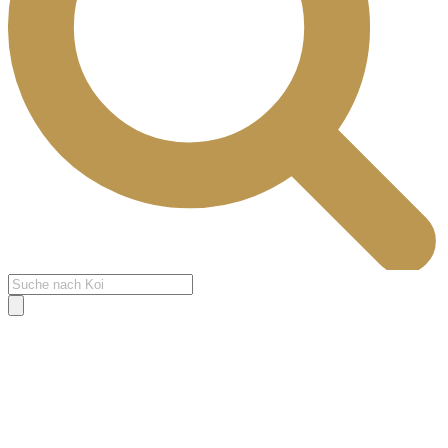
Products
search