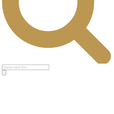
Products
search