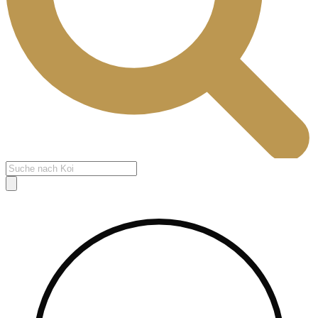
Products
search