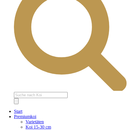
Products
search
Start
Premiumkoi
Varietäten
Koi 15-30 cm