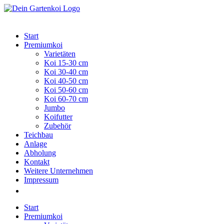
Zum
Inhalt
springen
Start
Premiumkoi
Varietäten
Koi 15-30 cm
Koi 30-40 cm
Koi 40-50 cm
Koi 50-60 cm
Koi 60-70 cm
Jumbo
Koifutter
Zubehör
Teichbau
Anlage
Abholung
Kontakt
Weitere Unternehmen
Impressum
Start
Premiumkoi