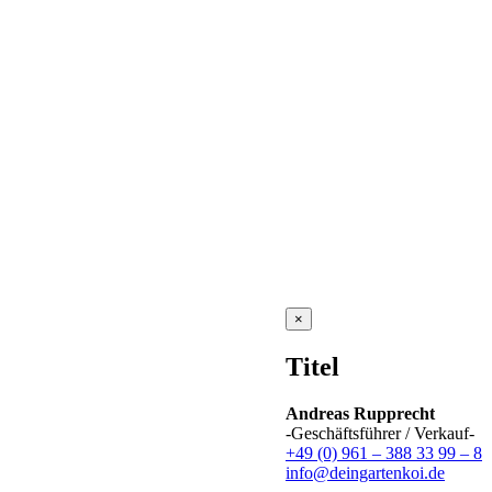
Close
×
product
quick
Titel
view
Andreas Rupprecht
-Geschäftsführer / Verkauf-
+49 (0) 961 – 388 33 99 – 8
info@deingartenkoi.de