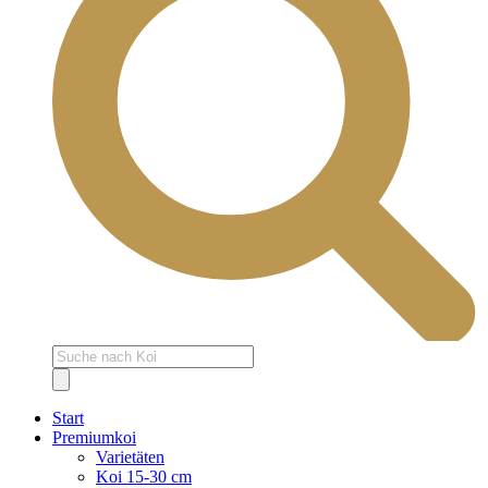
Products
search
Start
Premiumkoi
Varietäten
Koi 15-30 cm