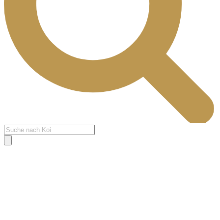
Products
search