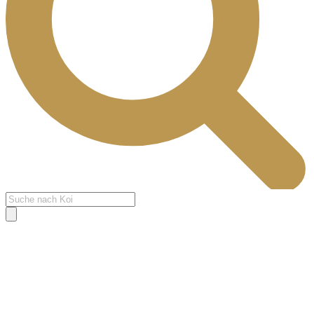
Products
search