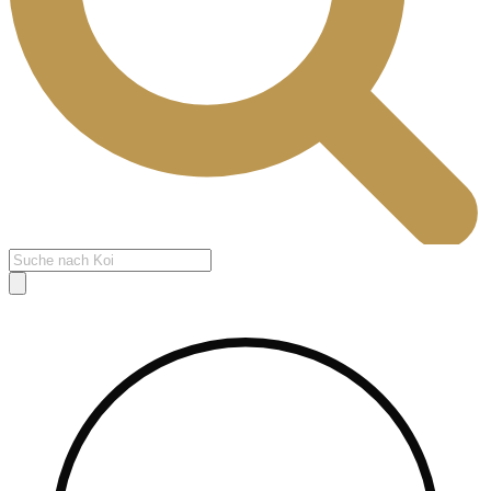
Products
search