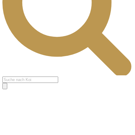
Products
search