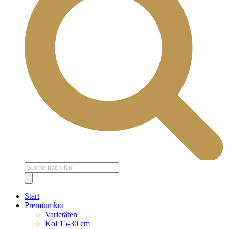
Products
search
Start
Premiumkoi
Varietäten
Koi 15-30 cm