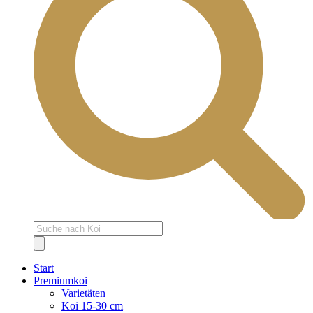
Products
search
Start
Premiumkoi
Varietäten
Koi 15-30 cm