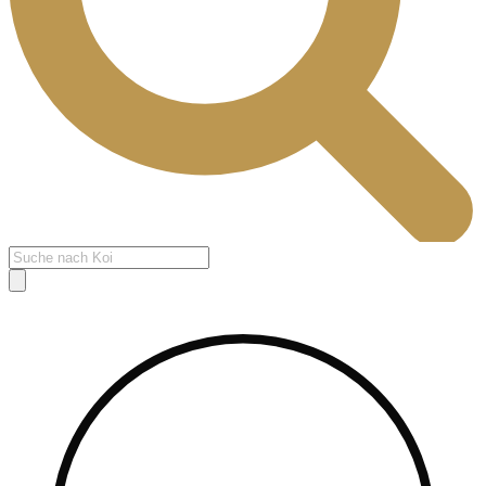
Products
search