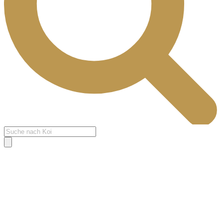
Products
search