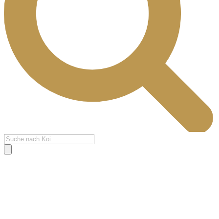
Products
search