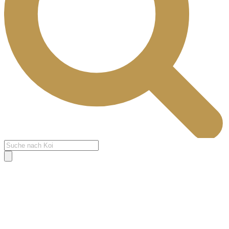
Products
search