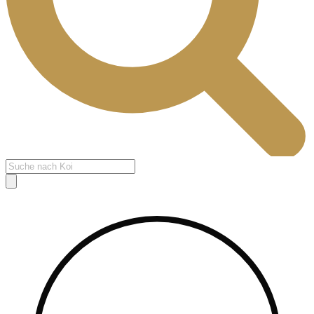
Products
search