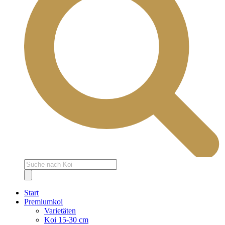
Products
search
Start
Premiumkoi
Varietäten
Koi 15-30 cm