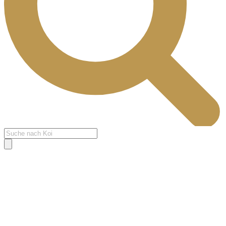
Products
search