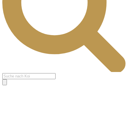
Products
search