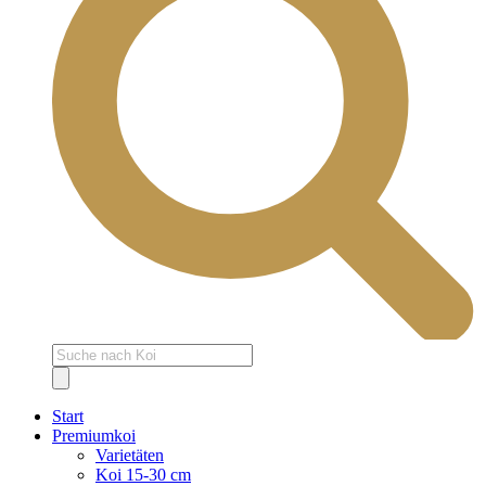
Products
search
Start
Premiumkoi
Varietäten
Koi 15-30 cm