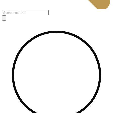
Products
search