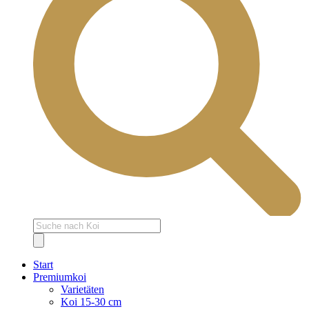
Products
search
Start
Premiumkoi
Varietäten
Koi 15-30 cm