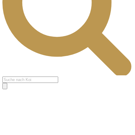
Products
search