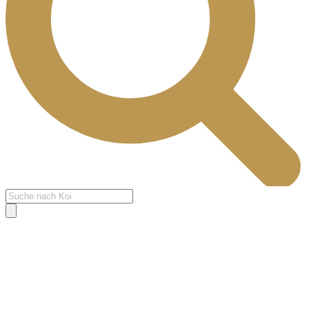
Products
search