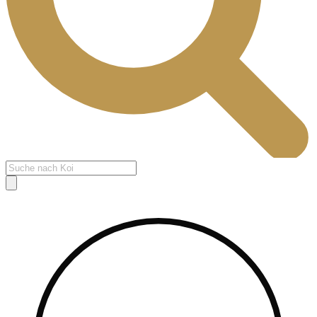
Products
search