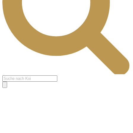
Products
search