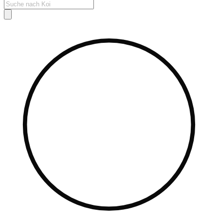
Products
search