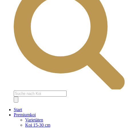
Products
search
Start
Premiumkoi
Varietäten
Koi 15-30 cm