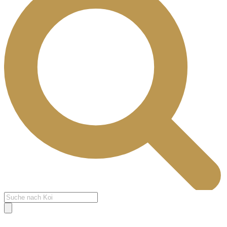
Products
search