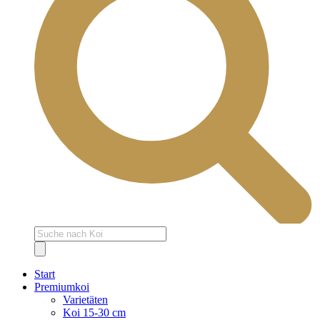
Products
search
Start
Premiumkoi
Varietäten
Koi 15-30 cm