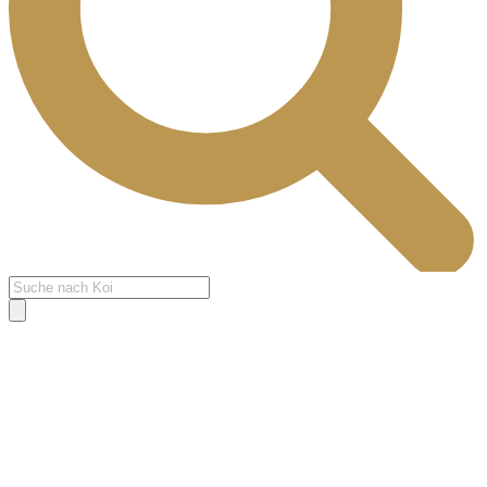
Products
search