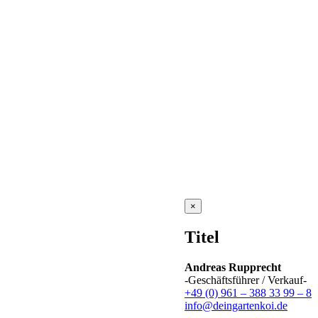
Close
×
product
quick
Titel
view
Andreas Rupprecht
-Geschäftsführer / Verkauf-
+49 (0) 961 – 388 33 99 – 8
info@deingartenkoi.de