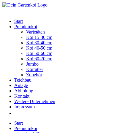
Zum
Inhalt
springen
Start
Premiumkoi
Varietäten
Koi 15-30 cm
Koi 30-40 cm
Koi 40-50 cm
Koi 50-60 cm
Koi 60-70 cm
Jumbo
Koifutter
Zubehör
Teichbau
Anlage
Abholung
Kontakt
Weitere Unternehmen
Impressum
Start
Premiumkoi