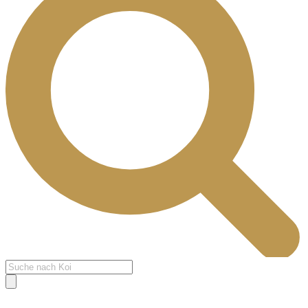
Products
search