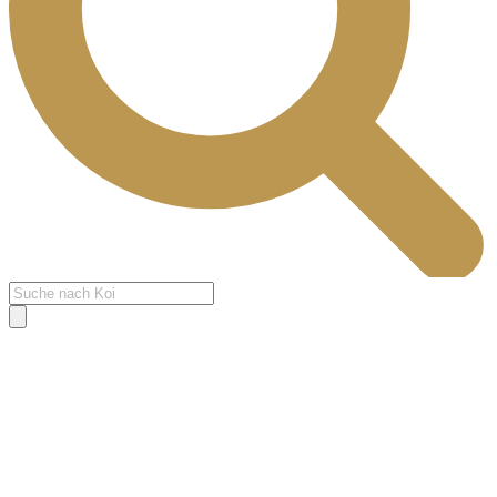
Products
search