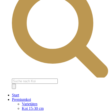
Products
search
Start
Premiumkoi
Varietäten
Koi 15-30 cm