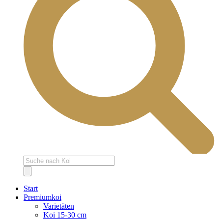
Products
search
Start
Premiumkoi
Varietäten
Koi 15-30 cm