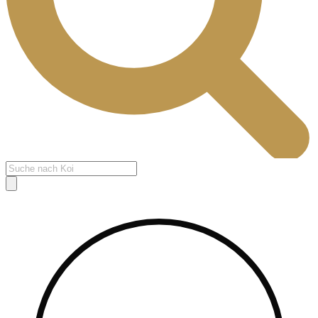
Products
search