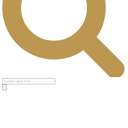
Products
search