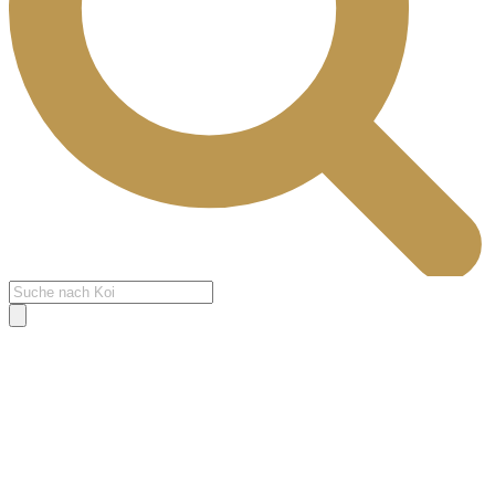
Products
search