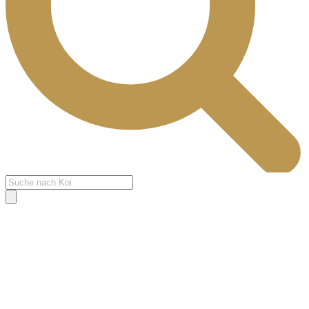
Products
search