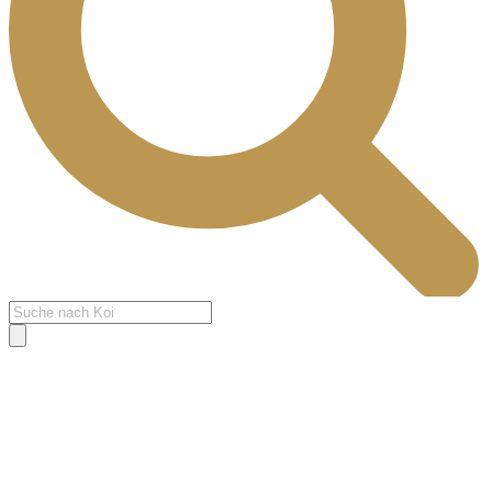
Products
search