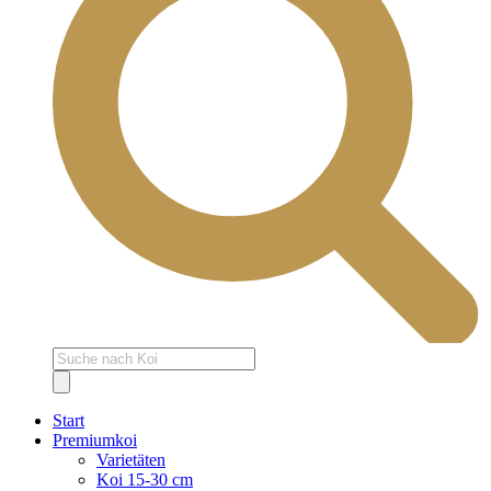
Products
search
Start
Premiumkoi
Varietäten
Koi 15-30 cm