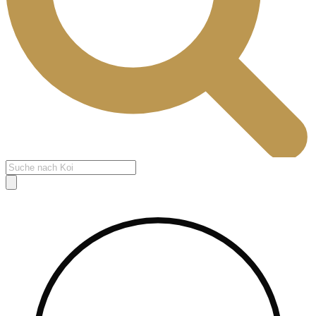
Products
search