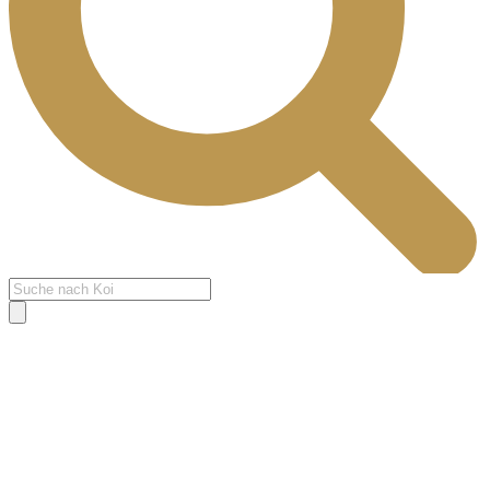
Products
search