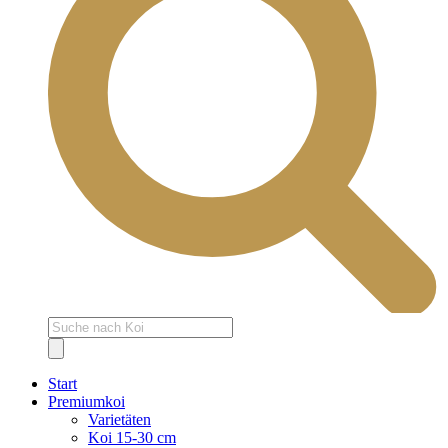
Products
search
Start
Premiumkoi
Varietäten
Koi 15-30 cm