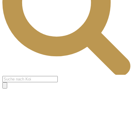
Products
search