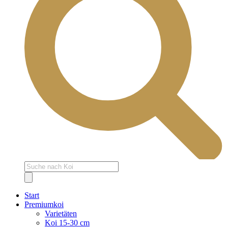
Products
search
Start
Premiumkoi
Varietäten
Koi 15-30 cm