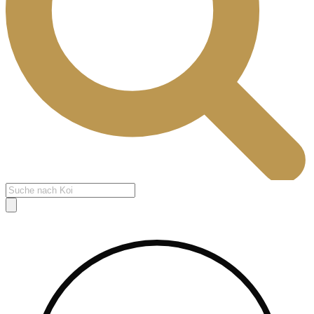
Products
search