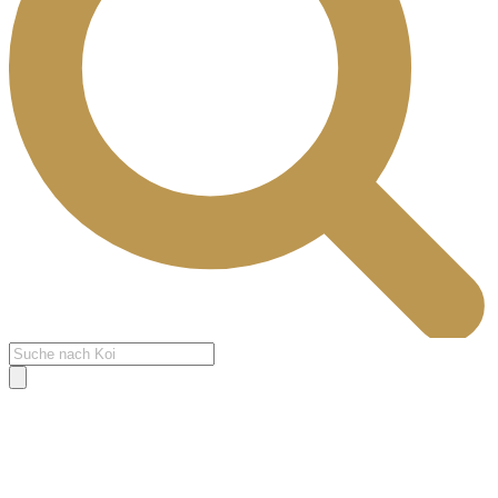
Products
search