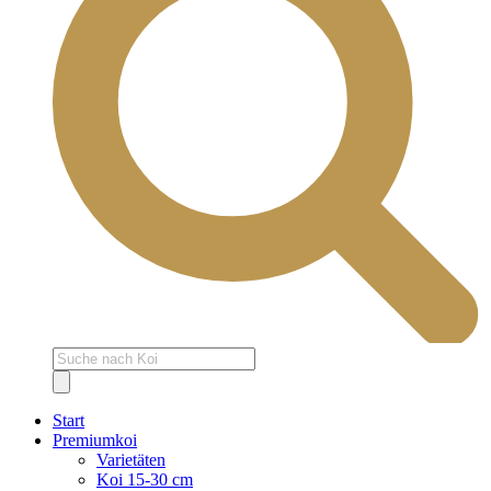
Products
search
Start
Premiumkoi
Varietäten
Koi 15-30 cm