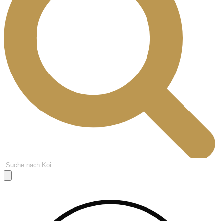
Products
search