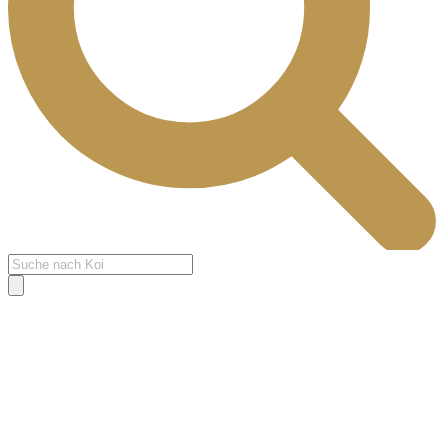
Products
search