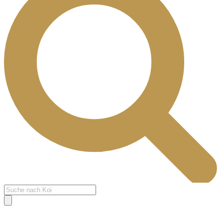
Products
search