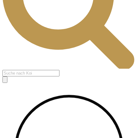
Products
search