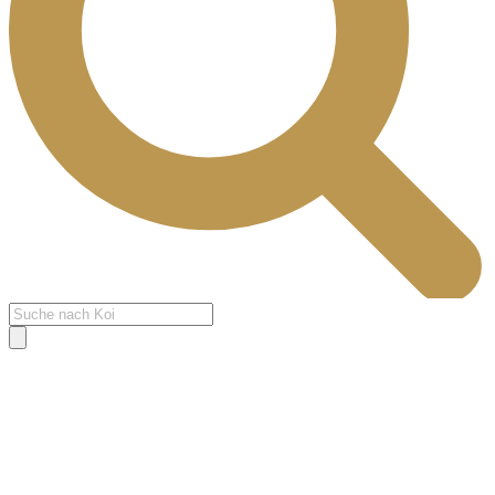
Products
search