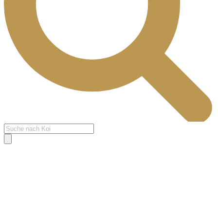
Products
search