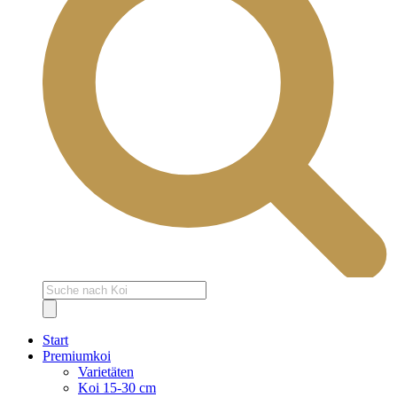
Products
search
Start
Premiumkoi
Varietäten
Koi 15-30 cm