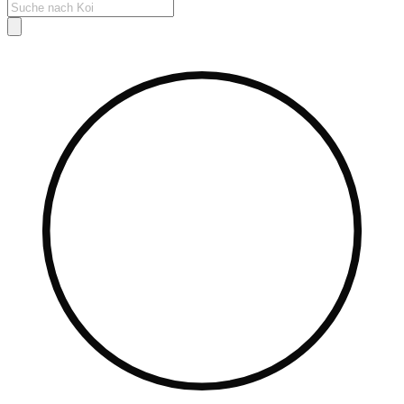
Products
search