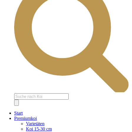
Products
search
Start
Premiumkoi
Varietäten
Koi 15-30 cm