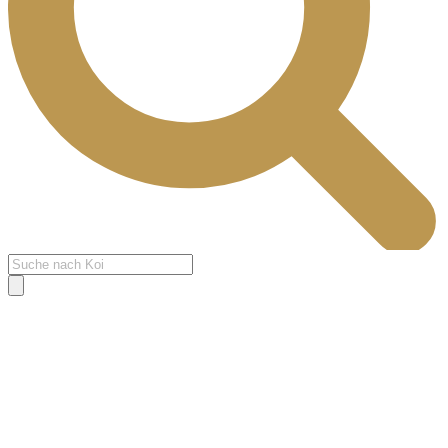
Products
search