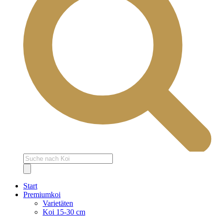
Products
search
Start
Premiumkoi
Varietäten
Koi 15-30 cm