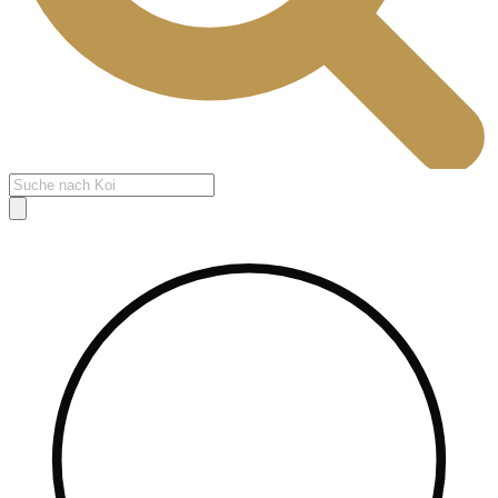
Products
search