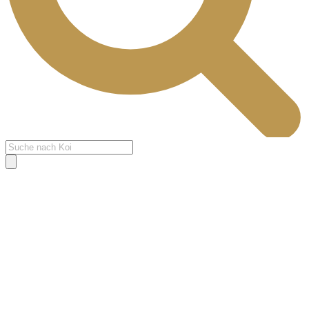
Products
search