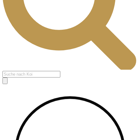
Products
search