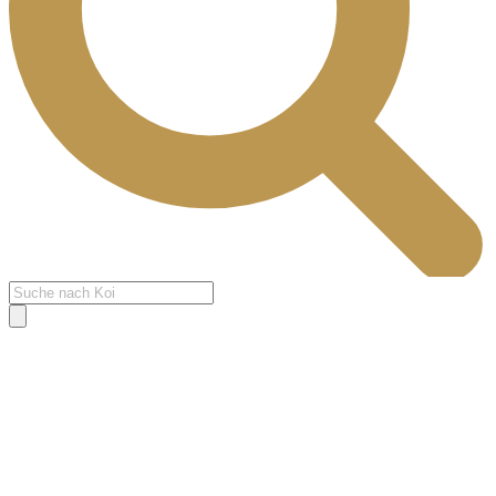
Products
search