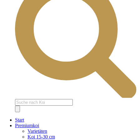
Products
search
Start
Premiumkoi
Varietäten
Koi 15-30 cm