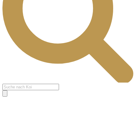
Products
search