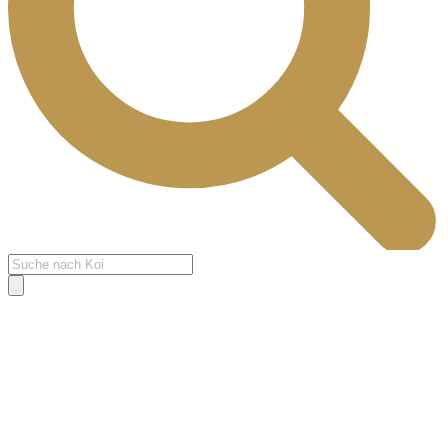
Products
search