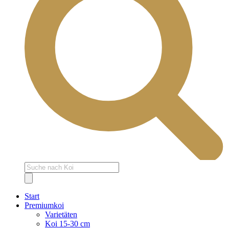
Products
search
Start
Premiumkoi
Varietäten
Koi 15-30 cm