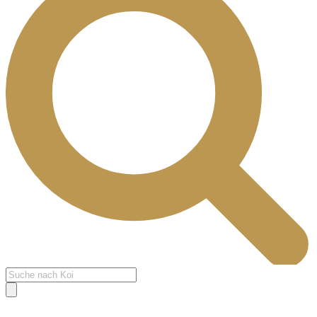
Products
search