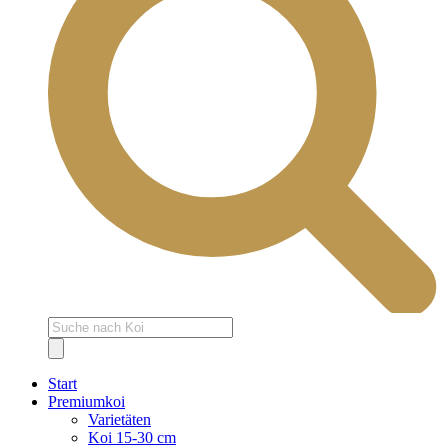
Products
search
Start
Premiumkoi
Varietäten
Koi 15-30 cm