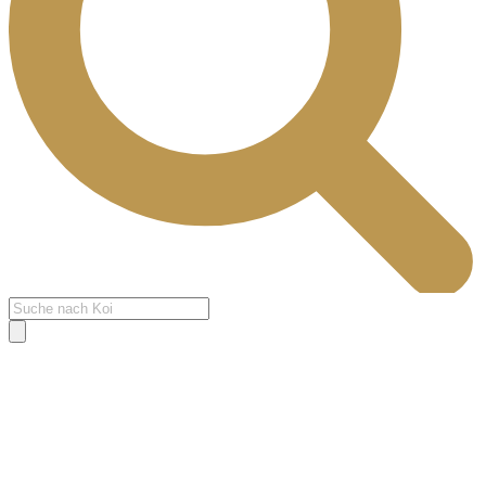
Products
search