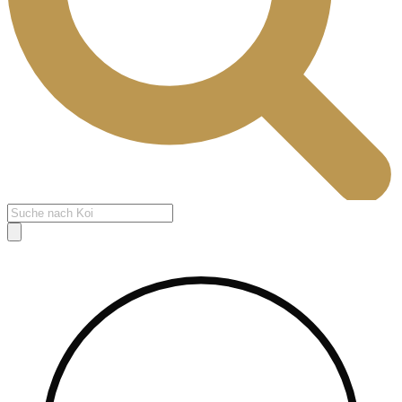
Products
search