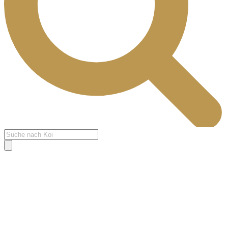
Products
search