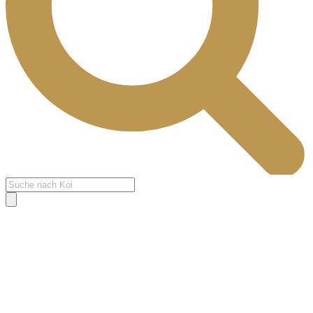
Products
search