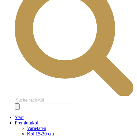
Products
search
Start
Premiumkoi
Varietäten
Koi 15-30 cm