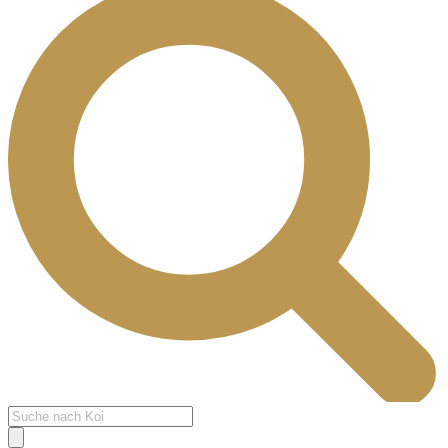
Products
search