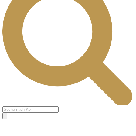
Products
search