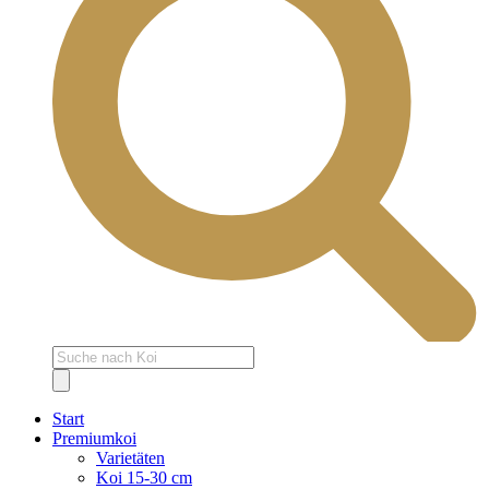
Products
search
Start
Premiumkoi
Varietäten
Koi 15-30 cm