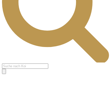
Products
search