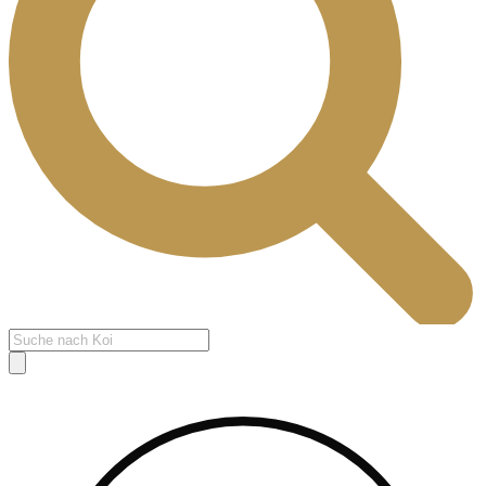
Products
search