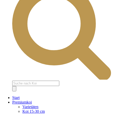
Products
search
Start
Premiumkoi
Varietäten
Koi 15-30 cm