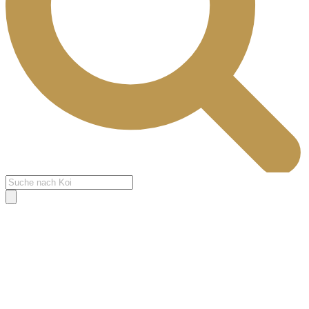
Products
search