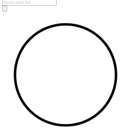
Products
search