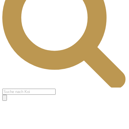
Products
search