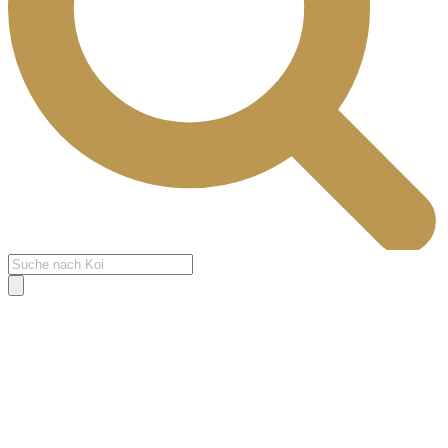
Products
search