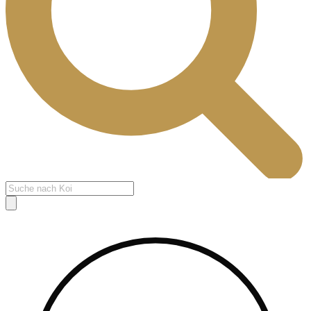
Products
search