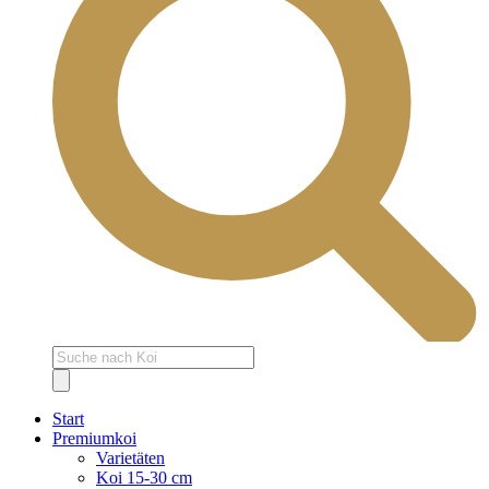
Products
search
Start
Premiumkoi
Varietäten
Koi 15-30 cm