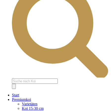
Products
search
Start
Premiumkoi
Varietäten
Koi 15-30 cm