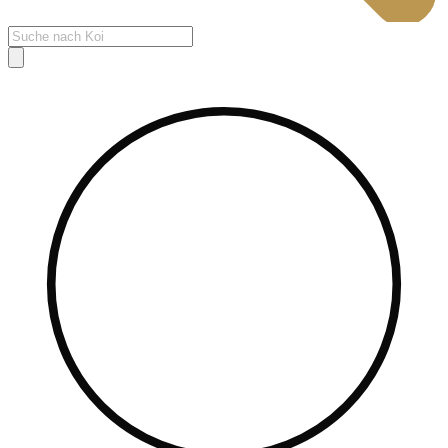
Products
search