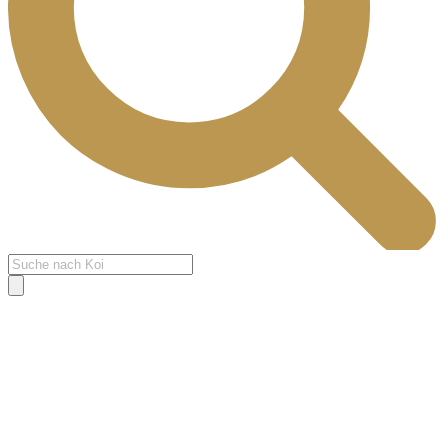
Products
search