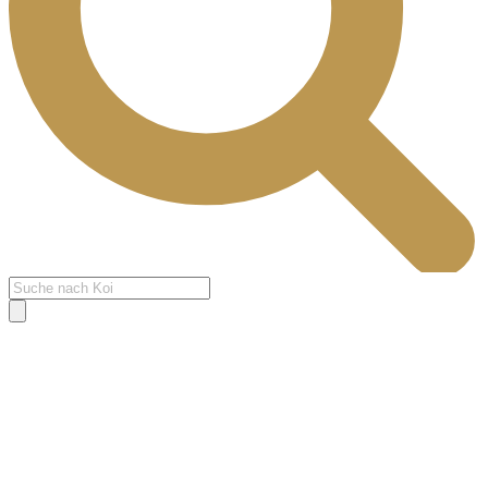
Products
search