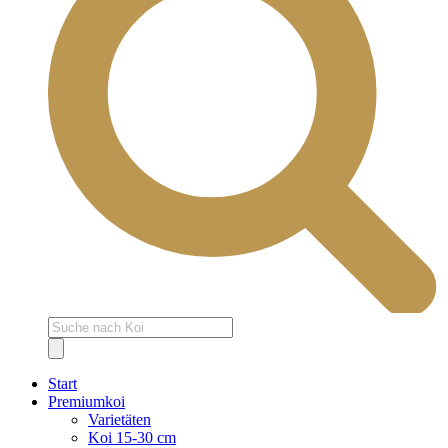
Products
search
Start
Premiumkoi
Varietäten
Koi 15-30 cm