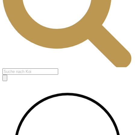
Products
search