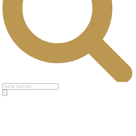
Products
search