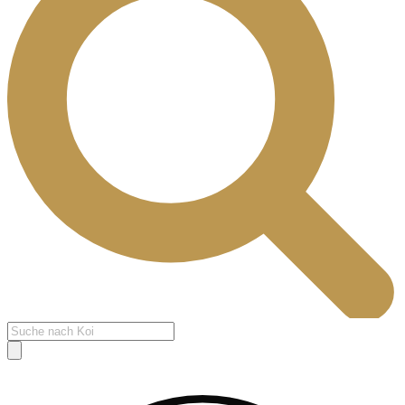
Products
search