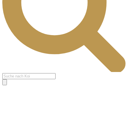
Products
search