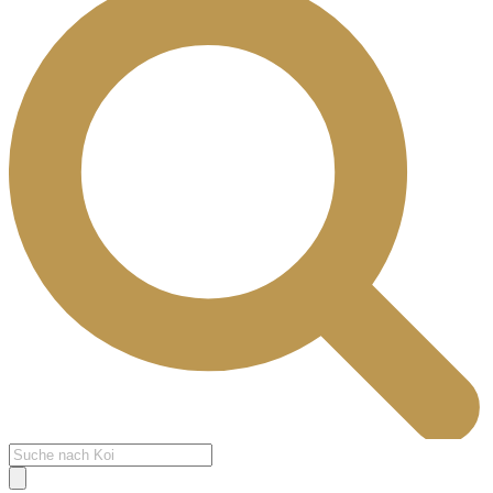
Products
search