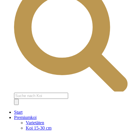
Products
search
Start
Premiumkoi
Varietäten
Koi 15-30 cm