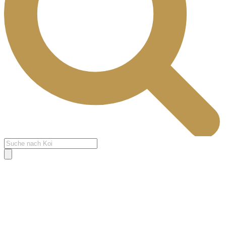
Products
search