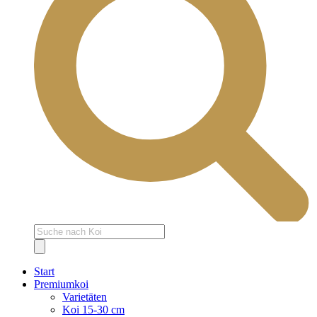
Products
search
Start
Premiumkoi
Varietäten
Koi 15-30 cm