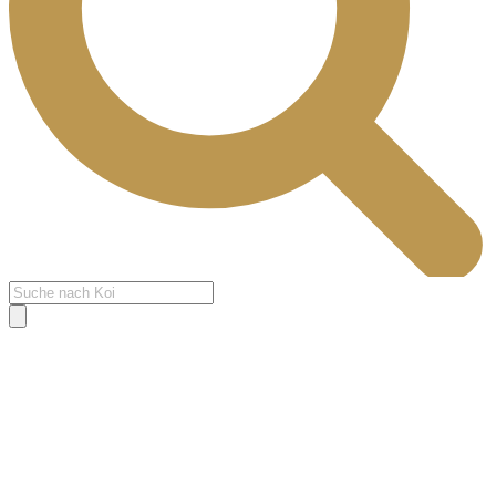
Products
search