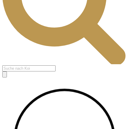
Products
search