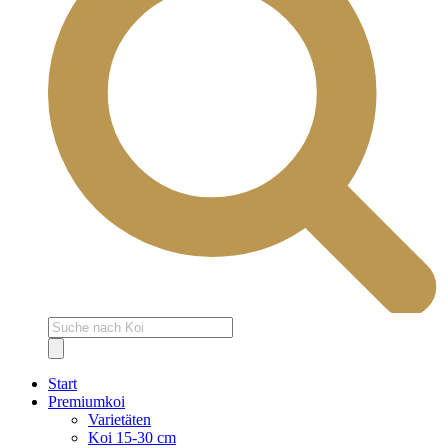
Products
search
Start
Premiumkoi
Varietäten
Koi 15-30 cm