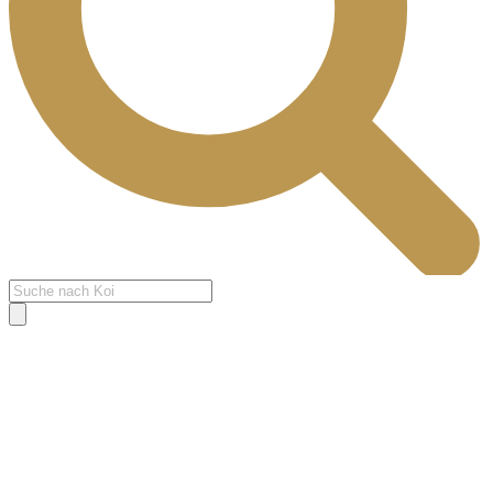
Products
search