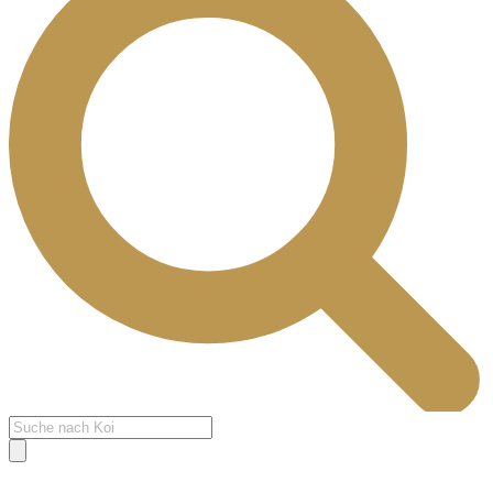
Products
search