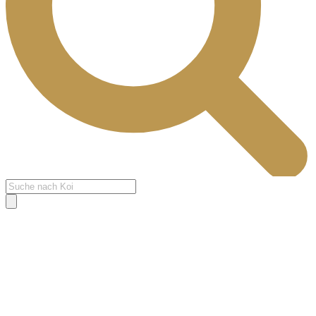
Products
search