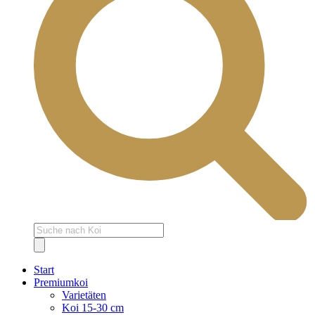
Products
search
Start
Premiumkoi
Varietäten
Koi 15-30 cm