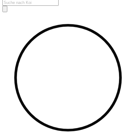
Products
search