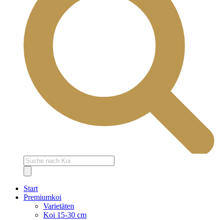
Products
search
Start
Premiumkoi
Varietäten
Koi 15-30 cm