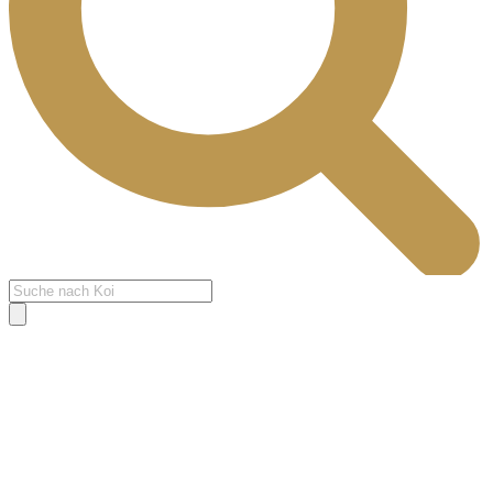
Products
search