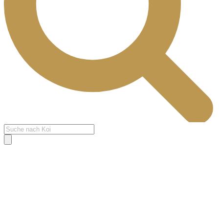
Products
search