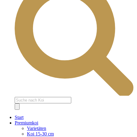
Products
search
Start
Premiumkoi
Varietäten
Koi 15-30 cm